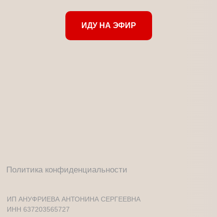
СОЦ. СЕТИ
Написать в службу заботы
ИДУ НА ЭФИР
astrosever
astro_sever
astro_sever
astrosever_academy
астролог|обучение
Сведения об образовательной организации
Публичная оферта (Консультация)
Публичная оферта (Обучение)
Политика возврата денежных средств
Политика обработки персональных данных
Согласие на информационную рассылку
Индивидуальный предприниматель
Ануфриева Антонина Сергеевна
ИНН 637203565727
ОГРНИП 321527500116378
Почтовый адрес: г. Нижний Новгород, СНТ Медик, 16
Адрес электронной почты:
info@astrosever.online