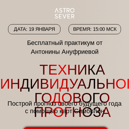
ДАТА: 19 ЯНВАРЯ
ВРЕМЯ: 15:00 МСК
Бесплатный практикум от
Антонины Ануфриевой
ТЕХНИКА
ИНДИВИДУАЛЬНОГО
ГОДОВОГО
Построй прогноз своего будущего года
ПРОГНОЗА
с помощью карт Симболон
ЗАНЯТЬ МЕСТО